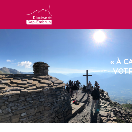
« À C
VOTR