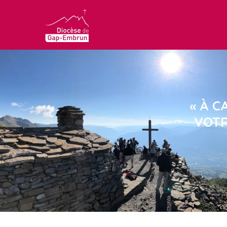
« À C
VOTR