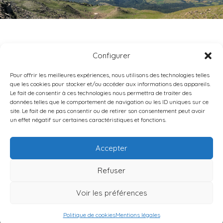
CHAUVET
Configurer
Pour offrir les meilleures expériences, nous utilisons des technologies telles
que les cookies pour stocker et/ou accéder aux informations des appareils.
Le fait de consentir à ces technologies nous permettra de traiter des
données telles que le comportement de navigation ou les ID uniques sur ce
site. Le fait de ne pas consentir ou de retirer son consentement peut avoir
un effet négatif sur certaines caractéristiques et fonctions.
DIOCÈSE DE GAP-EMBRUN
9 RUE CAPITAINE DE BRESSON •
05000
GAP
Accepter
TÉL : 04 92 40 02 75
Refuser
Contact
Mentions légales
Données personnelles
Politique de cookies
Voir les préférences
© 2026 Diocèse de Gap-Embrun
Politique de cookies
Mentions légales