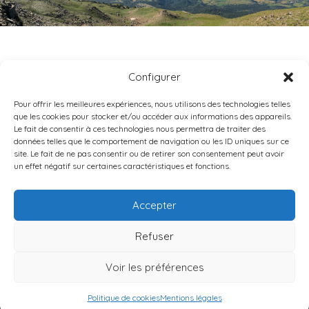
LE POET
Configurer
Pour offrir les meilleures expériences, nous utilisons des technologies telles
que les cookies pour stocker et/ou accéder aux informations des appareils.
Le fait de consentir à ces technologies nous permettra de traiter des
données telles que le comportement de navigation ou les ID uniques sur ce
site. Le fait de ne pas consentir ou de retirer son consentement peut avoir
un effet négatif sur certaines caractéristiques et fonctions.
DIOCÈSE DE GAP-EMBRUN
9 RUE CAPITAINE DE BRESSON •
05000
GAP
Accepter
TÉL : 04 92 40 02 75
Refuser
Contact
Mentions légales
Données personnelles
Politique de cookies
Voir les préférences
© 2026 Diocèse de Gap-Embrun
Politique de cookies
Mentions légales