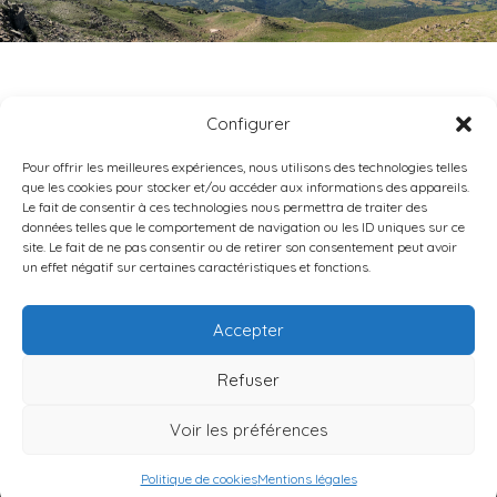
SAVINES
Configurer
Pour offrir les meilleures expériences, nous utilisons des technologies telles
que les cookies pour stocker et/ou accéder aux informations des appareils.
Le fait de consentir à ces technologies nous permettra de traiter des
données telles que le comportement de navigation ou les ID uniques sur ce
site. Le fait de ne pas consentir ou de retirer son consentement peut avoir
un effet négatif sur certaines caractéristiques et fonctions.
DIOCÈSE DE GAP-EMBRUN
9 RUE CAPITAINE DE BRESSON •
05000
GAP
Accepter
TÉL : 04 92 40 02 75
Refuser
Contact
Mentions légales
Données personnelles
Politique de cookies
Voir les préférences
© 2026 Diocèse de Gap-Embrun
Politique de cookies
Mentions légales