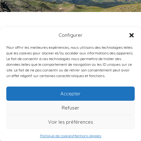
ST AUBAN D’OZE
Configurer
Pour offrir les meilleures expériences, nous utilisons des technologies telles
que les cookies pour stocker et/ou accéder aux informations des appareils.
Le fait de consentir à ces technologies nous permettra de traiter des
données telles que le comportement de navigation ou les ID uniques sur ce
site. Le fait de ne pas consentir ou de retirer son consentement peut avoir
un effet négatif sur certaines caractéristiques et fonctions.
DIOCÈSE DE GAP-EMBRUN
9 RUE CAPITAINE DE BRESSON •
05000
GAP
Accepter
TÉL : 04 92 40 02 75
Refuser
Contact
Mentions légales
Données personnelles
Politique de cookies
Voir les préférences
© 2026 Diocèse de Gap-Embrun
Politique de cookies
Mentions légales