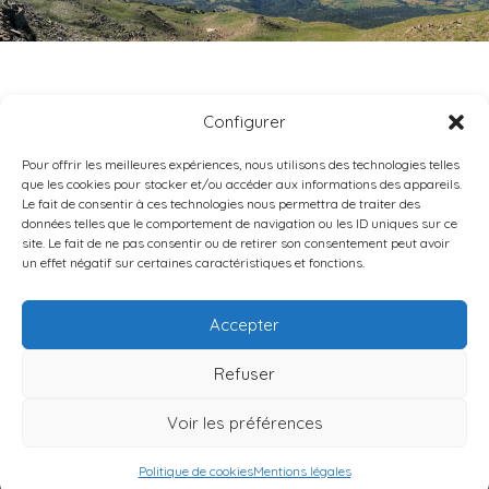
STE COLOMBE
Configurer
Pour offrir les meilleures expériences, nous utilisons des technologies telles
que les cookies pour stocker et/ou accéder aux informations des appareils.
Le fait de consentir à ces technologies nous permettra de traiter des
données telles que le comportement de navigation ou les ID uniques sur ce
site. Le fait de ne pas consentir ou de retirer son consentement peut avoir
un effet négatif sur certaines caractéristiques et fonctions.
DIOCÈSE DE GAP-EMBRUN
9 RUE CAPITAINE DE BRESSON •
05000
GAP
Accepter
TÉL : 04 92 40 02 75
Refuser
Contact
Mentions légales
Données personnelles
Politique de cookies
Voir les préférences
© 2026 Diocèse de Gap-Embrun
Politique de cookies
Mentions légales