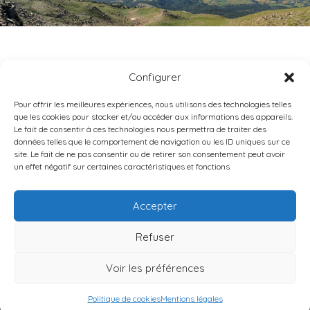
STE MARIE DE ROSANS
Configurer
Pour offrir les meilleures expériences, nous utilisons des technologies telles
que les cookies pour stocker et/ou accéder aux informations des appareils.
Le fait de consentir à ces technologies nous permettra de traiter des
données telles que le comportement de navigation ou les ID uniques sur ce
site. Le fait de ne pas consentir ou de retirer son consentement peut avoir
un effet négatif sur certaines caractéristiques et fonctions.
DIOCÈSE DE GAP-EMBRUN
9 RUE CAPITAINE DE BRESSON •
05000
GAP
Accepter
TÉL : 04 92 40 02 75
Refuser
Contact
Mentions légales
Données personnelles
Politique de cookies
Voir les préférences
© 2026 Diocèse de Gap-Embrun
Politique de cookies
Mentions légales