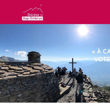
« À C
VOTR